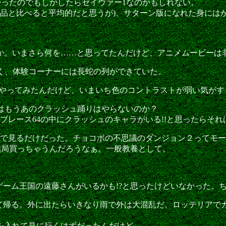
かったのでもしかしたらセイヴァー1なのかもしれない。
作品と比べると平均的だと思うが)、サターン版になれた身に
か。いまさら何を……と思ってたんだけど、アニメムービーは
く、体験コーナーには長蛇の列ができていた。
をやってみたんだけど、いまいち色のコントラストが弱い気がす
名はもうあのクラッシュ踊りはやらないのか？
レース64の中にクラッシュのキャラがいる!!と思ったらそれ
ので見るだけだった。チョコボの不思議のダンジョン２ってモ
結局買っちゃうんだろうなぁ。一般教養として。
ーム王国の遠藤さんがいるかも!?と思ったけどいなかった。
て帰る。外に出たらいきなり雨で外は大混乱だ。ロッテリアで
を入れて見に行くはずだったんだけど。