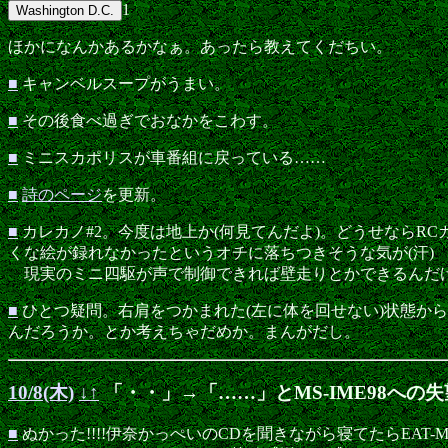
1
ほかになんかあるかなぁ。あったら教えてくだちい。
■
キャンベルスープがうまい。
■
その後食べ過ぎでおなかをこわす。
■
ミニスカポリスが車番組に戻っている……
■
詩のページ
を更新。
■
カレカノ#2。今度は地上か(何見てんだよ)。どうせなら
くな絵が録れなかったというオチに落ちつきそうな気が(汗)
現実のミニ四駆が声で制御できれば壁走りとかできるんだ
■
ひとつ疑問。右肩をつかまれた(左に体を回せない)状態か
んだろうか。とか考えちゃだめか。まんがだし。
10/8(木)
↓
↑
「・・」→「……」とMS-IME98への
■
ぬかった!!!!伊奈かっぺいのCDを聞きながら寝てたらEAT-