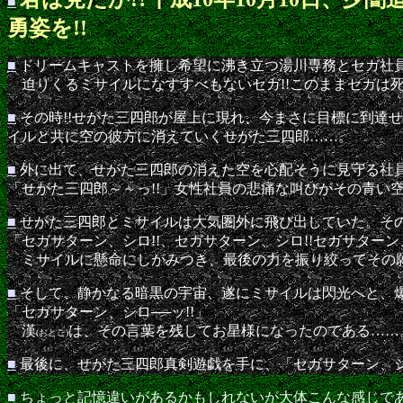
■
勇姿を!!
■
ドリームキャストを擁し希望に沸き立つ湯川専務とセガ社
迫りくるミサイルになすすべもないセガ!!このままセガは死
■
その時!!せがた三四郎が屋上に現れ、今まさに目標に到達
イルと共に空の彼方に消えていくせがた三四郎……。
■
外に出て、せがた三四郎の消えた空を心配そうに見守る社
「せがた三四郎～～っ!!」女性社員の悲痛な叫びがその青い
■
せがた三四郎とミサイルは大気圏外に飛び出していた。そ
「セガサターン、シロ!!、セガサターン、シロ!!セガサターン
ミサイルに懸命にしがみつき、最後の力を振り絞ってその
■
そして、静かなる暗黒の宇宙、遂にミサイルは閃光へと、
「セガサターン、シロ──ッ!!」
漢
は、その言葉を残してお星様になったのである……
(おとこ)
■
最後に、せがた三四郎真剣遊戯を手に、「セガサターン、シ
■
ちょっと記憶違いがあるかもしれないが大体こんな感じであ