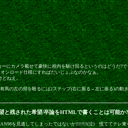
RCカーにカメラ載せて豪快に校内を駆け回るというのはどうだ?
 オンロード仕様にすればだいじょぶなのかなぁ。
けどねえ。
ら有馬の左の頬を殴るには2ステップ(右に振る→左に振る)の
失望と残された希望/卒論をHTMLで書くことは可能か
MAN98を見逃してしまったではないか!!!!!!!!(泣) 慌