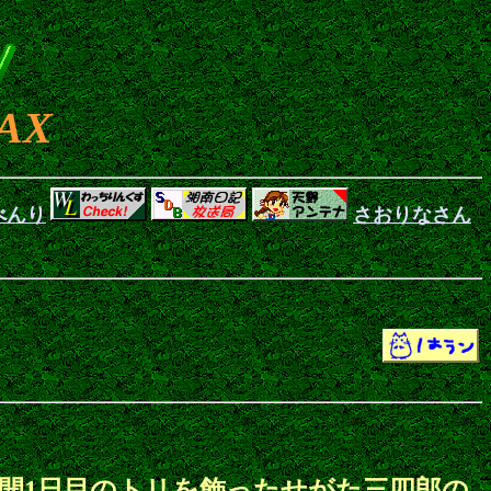
AX
べんり
さおりなさん
般公開1日目のトリを飾ったせがた三四郎の