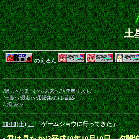
土
のえるん
/
過去へ
/
↑ほーむへ
/
未来へ
/
訪問者リスト
/
/
一覧へ
/
最新へ
/
用語集
/
おは
/
昔話
/
/
↓海底へ
/
10/10(土)
↓
↑
「ゲームショウに行ってきた」
君は見たか!?平成10年10月10日