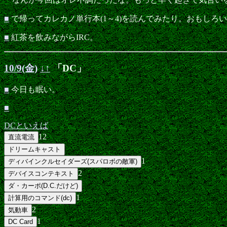
■
で帰ってカレカノ単行本(1～4)を読んでみたり。おもし
■
紅茶を飲みながらIRC。
10/9(金)
↓
↑
「DC」
■
今日も眠い。
■
DCといえば
12
1
2
1
2
1