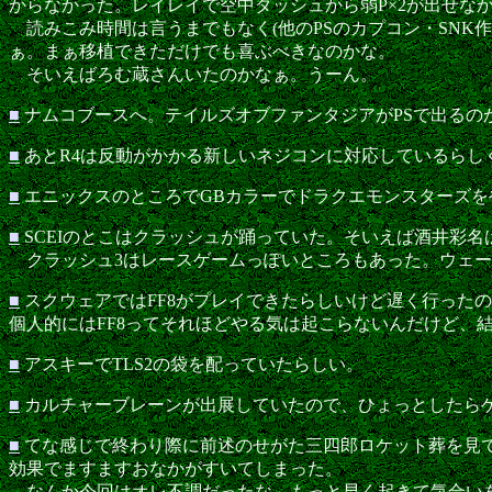
からなかった。レイレイで空中ダッシュから弱P×2が出せな
読みこみ時間は言うまでもなく(他のPSのカプコン・SNK
ぁ。まぁ移植できただけでも喜ぶべきなのかな。
そいえばろむ蔵さんいたのかなぁ。うーん。
■
ナムコブースへ。テイルズオブファンタジアがPSで出るの
■
あとR4は反動がかかる新しいネジコンに対応しているらし
■
エニックスのところでGBカラーでドラクエモンスターズ
■
SCEIのとこはクラッシュが踊っていた。そいえば酒井彩
クラッシュ3はレースゲームっぽいところもあった。ウェーブ
■
スクウェアではFF8がプレイできたらしいけど遅く行った
個人的にはFF8ってそれほどやる気は起こらないんだけど、
■
アスキーでTLS2の袋を配っていたらしい。
■
カルチャーブレーンが出展していたので、ひょっとしたらゲ
■
てな感じで終わり際に前述のせがた三四郎ロケット葬を見
効果でますますおなかがすいてしまった。
なんか今回はオレ不調だったな。もっと早く起きて気合い