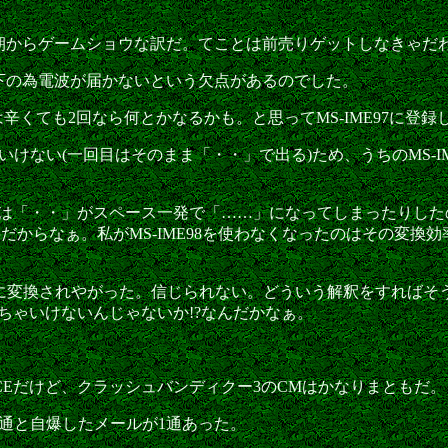
朝からゲームショウな訳だ。てことは前売りゲットしなきゃだわ
下の為電波が届かないという欠点があるのでした。
辛くても2回なら何とかなるかも。と思ってMS-IME97に登録
けない(一回目はそのまま「・・」で出る)ため、うちのMS-I
。
たら今度は「・・」がスペース一発で「……」になってしまったり
文字だからなぁ。私がMS-IME98を使わなくなったのはその変
82」に変換されやがった。信じられない。どういう解釈をすれば
使っちゃいけないんじゃないか!?なんだかなぁ。
CEだけど、クラッシュバンディクー3のCMはかなりまともだ。
通と自爆したメールが1通あった。