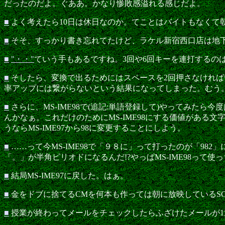
だったのだよ。ぐああ。かなり惨敗感溢れる感じだよ。
■
よく考えたら10日は休日なのか。てことはバイトもなくて
■
そそ、すっかり書き忘れてたけど、ラケル新宿西口店は地
■
"・・"
ていう手もあるですね。3回や6回キーを連打するのは
■
そしたら、変換で出るためにはスペースを2回押さなければい
率アップには繋がらないという結果になってしまった。むう
■
さらに、MS-IME98で(追記:単語登録して)やってみ
んかなぁ。これだけのためにMS-IME98にする価値がある
うならMS-IME97から98に変更することにしよう。
■
……って今MS-IME98で「９８に」って打ったのが「9
「。」が半角ピリオドになるんだ!?やっぱMS-IME98って
■
結局MS-IME97に戻した。はぁ。
■
金をドブに捨てるCMを何本も作っては朝に放映しているS
■
授業が終わってメールをチェックしたらふざけたメールが1