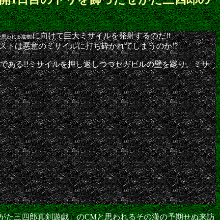
に向けて巨大ミサイルを発射するのだ!!
と思われる建物)
ストは悪意のミサイルに打ち砕かれてしまうのか!?
である!!ミサイルを押し返しつつセガビルの壁を蹴り、ミサ
がた三四郎真剣遊戯」のCMと思われるその漢の予期せぬ来訪