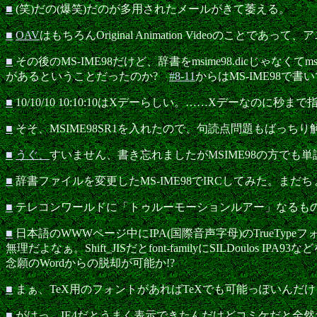
■
(笑)だの(爆笑)だのが多用されたメールがきて萎える。
■
OAV
はもちろんOriginal Animation Video
■
その後のMS-IME98だけど、辞書をmsime98.dicじゃ
があるということだったのか?
#8-11
からはMS-IME98
■
10/10/10 10:10:10はXデーらしい。……Xデーなのに秒ま
■
そそ、MSIME98SR1を入れたので、句読点問題もばっ
■
うぐ、
すいません、書き忘れましたがMSIME98の方でも
■
辞書ファイルを変更したMS-IME98でIRCしてみた。まだ
■
テレコンワールドに「トゥルーモーションルアー」なるも
■
日本語のWWWページ中にIPA(国際音声字母)のTrueTyp
無理だよなぁ。Shift_JISだとfont-familyにSILD
念願のWordからの脱却が可能か!?
■
まぁ、TeX用のフォントがあればTeXでも可能っぽいんだ
■
がはっ、IE4だとうまく表示できたんだけどコミケだと全然