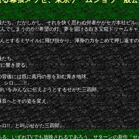
員たち。だがしかし、それを快く思わぬ何者かがセガ本社ビル
(
んでしまうのか!?希望の灯、夢を届ける白き宝箱ドリームキャ
せんとするミサイルに飛び掛かり、渾身の力をこめて押し返すの
員たち。
空に響き渡る。
の背後には既に真円の形を刻む青き地球。
、シロ……!!」
願いをみんなに伝えようとするせがた三四郎。
爆音へとその姿を変え、
。
ロ!!」と叫ぶせがた三四郎。
る。いずれTVでも放映されるであろう、サターンの新作「せ