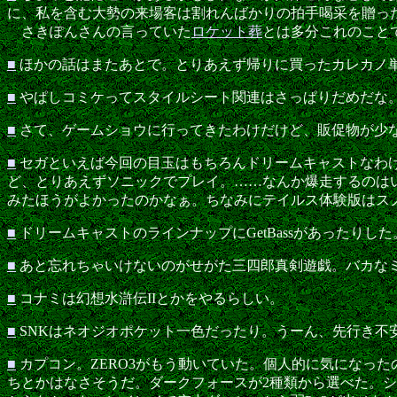
に、私を含む大勢の来場客は割れんばかりの拍手喝采を贈った
さきぽんさんの言っていた
ロケット葬
とは多分これのこと
■
ほかの話はまたあとで。とりあえず帰りに買ったカレカノ
■
やぱしコミケってスタイルシート関連はさっぱりだめだな
■
さて、ゲームショウに行ってきたわけだけど、販促物が少
■
セガといえば今回の目玉はもちろんドリームキャストなわ
ど、とりあえずソニックでプレイ。……なんか爆走するのは
みたほうがよかったのかなぁ。ちなみにテイルス体験版はス
■
ドリームキャストのラインナップにGetBassがあったりした。
■
あと忘れちゃいけないのがせがた三四郎真剣遊戯。バカな
■
コナミは幻想水滸伝IIとかをやるらしい。
■
SNKはネオジオポケット一色だったり。うーん、先行き不
■
カプコン。ZERO3がもう動いていた。個人的に気になっ
ちとかはなさそうだ。ダークフォースが2種類から選べた。シ