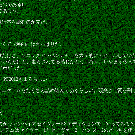
のである!!
であろう。
単行本を読むのが先だ。
。
なくて収穫的にはさっぱりだ。
けだけど、ソニックアドベンチャーを大々的にアピールしてい
いいんだけど、走らされてる感じがどうもなぁ。いやまぁ今ま
ノボだった。
PF2012も出るらしい。
ミニゲームをたくさん詰め込んであるらしい。頭突きで瓦を割
安……。
たのがヴァンパイアセイヴァーEXエディションで、やってみる
ステムはセイヴァー1とセイヴァー2・ハンター2のどっちを