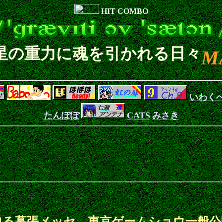
HIT COMBO
星の重力に魂を引かれる日々
M
いわく
たんぽぽ
CATS
みさき
、夕闇迫る幕張メッセ、東京ゲームショウ一