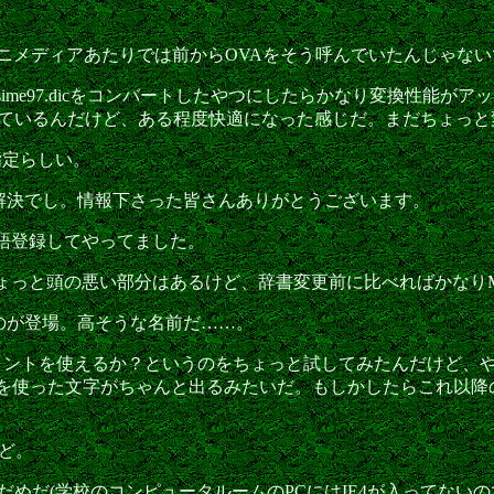
のことであって、アニメディアあたりでは前からOVAをそう呼んでいた
なくてmsime97.dicをコンバートしたやつにしたらかなり変換
で書いているんだけど、ある程度快適になった感じだ。まだちょっ
で指定らしい。
ちり解決でし。情報下さった皆さんありがとうございます。
単語登録してやってました。
ちょっと頭の悪い部分はあるけど、辞書変更前に比べればかなりMS
のが登場。高そうな名前だ……。
eフォントを使えるか？というのをちょっと試してみたんだけど、やぱしI
oulos IPA93などを使った文字がちゃんと出るみたいだ。もしかし
けど。
だめだ(学校のコンピュータルームのPCにはIE4が入ってな