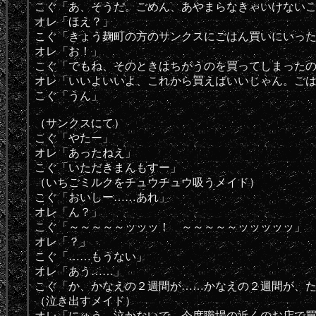
こぐ「あ、そうだ。ごめん、あやまらなきゃいけない
オレ「ほえ？」
こぐ「きょう麹町の方のサンクスにごはん買いにいっ
オレ「お！」
こぐ「でもね、そのときはちがうのを買ってしまった
オレ「いいよいいよ、これから買えばいいじゃん。ご
こぐ「うん」
（サンクスにて）
こぐ「やたー」
オレ「あったねえ」
こぐ「いただきまんもすー」
（いちごミルクをチュウチュウ吸うメイド）
こぐ「おいしー……あれ」
オレ「ん？」
こぐ「～～～～～ッッッ！ ～～～～～ッッッッッ」
オレ「？」
こぐ「……もうない」
オレ「あう……」
こぐ「か、かなえの２週間が……かなえの２週間が、
（泣き出すメイド）
オレ「にゅう、泣かないで。今度職場の近くのお店で