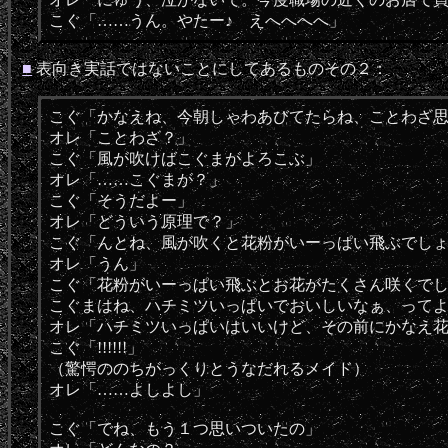
こぐ「……うん。やたー♪ えへへへへ」
■
表向き実話ではないことにしてあるものその２：
こぐ「かなえね、今朝しゃわあびてたらね、ことわざ
オレ「ことわざ？」
こぐ「風が吹けばこぐまがよろこぶ」
オレ「……こぐまが？」
こぐ「そうだよー」
オレ「どういう原理で？」
こぐ「んとね、風が吹くと花粉がいーっぱい飛ぶでし
オレ「うん」
こぐ「花粉がいーっぱい飛ぶとお花がたくさん咲くで
こぐまはね、ハチミツいっぱいでおいしいなぁ、って
オレ「ハチミツいっぱいはいいけど、その前にかなえ
こぐ「!!!!!!」
（驚愕ののちがっくりとうなだれるメイド）
オレ「……よしよし」
こぐ「でね、もう１つ思いついたの」