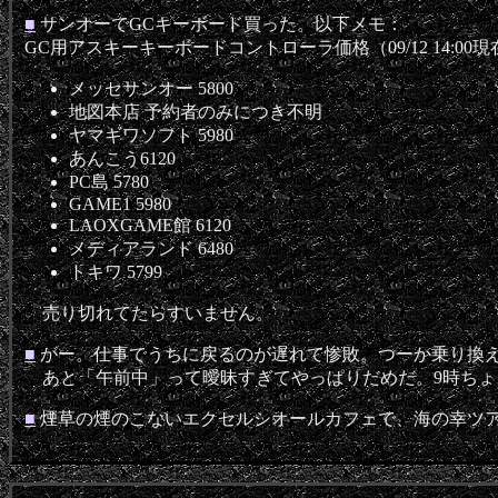
■
サンオーでGCキーボード買った。以下メモ：
GC用アスキーキーボードコントローラ価格（09/12 14:00現
メッセサンオー 5800
地図本店 予約者のみにつき不明
ヤマギワソフト 5980
あんこう6120
PC島 5780
GAME1 5980
LAOXGAME館 6120
メディアランド 6480
トキワ 5799
売り切れてたらすいません。
■
がー。仕事でうちに戻るのが遅れて惨敗。つーか乗り換
あと「午前中」って曖昧すぎてやっぱりだめだ。9時ちょ
■
煙草の煙のこないエクセルシオールカフェで、海の幸ツ