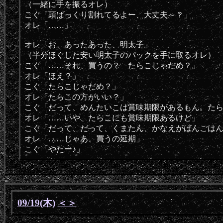
（一緒に手を振るオレ）
こぐ「頭ぱっくり割れてるよー、大丈夫～？」
オレ「……」
オレ「お、あったあった、明太子」
（半分ほぐした安い明太子のパックを手に取るオレ）
こぐ「……それ、買うの？ たらこじゃだめ？」
オレ「ほえ？」
こぐ「たらこじゃだめ？」
オレ「たらこの方がいい？」
こぐ「だって、めんたいこは賞味期限があるもん。た
オレ「……いや、たらこにも賞味期限あるけど」
こぐ「だって、だって、くまたん、かなえがばんごは
オレ「……じゃあ、買うの延期」
こぐ「やたー♪」
09/19(木)
＜
＞