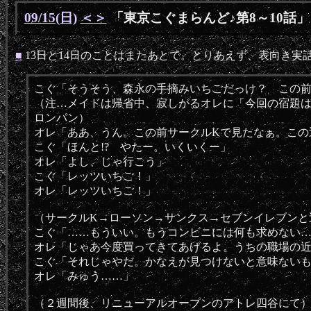
09/15(日)
＜
＞
「東京こぐまらんど♪第8～10話」
■
13日と14日のことはまたあとで。とりあえず、表向き実
こぐ「そうそう、森永の手摘みいちごだっけ？ この
（注…メイドは帰省中、寂しがるオレに「今回の宿題
ロンパン）
オレ「ああ、うん。この前サークルKで見たなぁ。この
こぐ「ほんと!? やたー。いくいくー」
オレ「よし、じゃ行こう」
こぐ「レッツいちご！」
オレ「レッツいちご！」
（サークルK→ローソン→サンクス→セブンイレブンと
こぐ「……もういい。もうコンビニには何も求めない
オレ「じゃあ今度買ってきてあげるよ。うちの職場の
こぐ「それじゃやだ。かなえが見つけないと意味ない
オレ「みゅう……」
（２週間後、リニューアルオープンのアトレ四谷にて