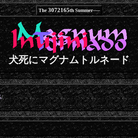
3072165
The
th Summer──
犬死にマグナムトルネード
K
/