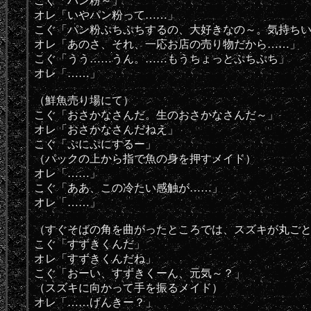
こぐ「パン粉～」
オレ「いやパン粉って……」
こぐ「パン粉ぷちぷちするの、大好きなの～。気持ち
オレ「あのさ、それ、一応お店の売り物だから……」
こぐ「うう……うん。……もうちょっとぷちぷち」
オレ「……」
（鮮魚売り場にて）
こぐ「おさかなさんだ。生のおさかなさんだ～」
オレ「おさかなさんだねえ」
こぐ「ぷにぷにするー」
（パックの上から指で魚の身を押すメイド）
オレ「……」
こぐ「ああ、この冷たい感触が……」
オレ「……」
（すぐそばの角を曲がったところでは、スズキが丸ご
こぐ「すずきくんだ」
オレ「すずきくんだね」
こぐ「おーい、すずきくーん、元気～？」
（スズキに向かって手を振るメイド）
オレ「……げんきー？」