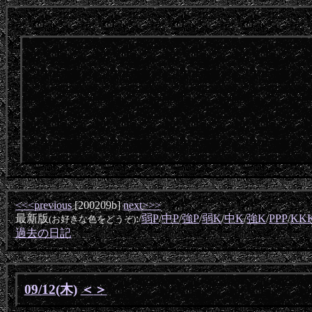
<<<previous
[200209b]
next>>>
最新版
:/
弱P
/
中P
/
強P
/
弱K
/
中K
/
強K
/
PPP
/
KK
(お好きな色をどうぞ)
過去の日記
09/12(木)
＜
＞