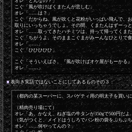
オレ「どんなの？」
こぐ「風が吹けばくまたんが悲しむ」
オレ「……は？」
こぐ「だからね、風が吹くと花粉がいっぱい飛んで、
取りにいっちゃうでしょ。その間、くまたんはずーっ
オレ「……取ってきたハチミツは、持って帰ってくま
こぐ「ちがうよ。そのままこぐまがみーんなひとりで
オレ「……」
こぐ「ひひひひひ」
こぐ「そういえばさ。『風が吹けばオケ屋がもーかる
オレ「……」
■
表向き実話ではないことにしてあるものその３：
（都内の某スーパーに、スパゲティ用の明太子を買い
（精肉売り場にて）
オレ「あ、かなえ、ねぎ塩の牛タンが350gで500円だ
（気がつくと、メイドはうしろでパン粉の袋をぷちぷ
オレ「……何やってんの？」