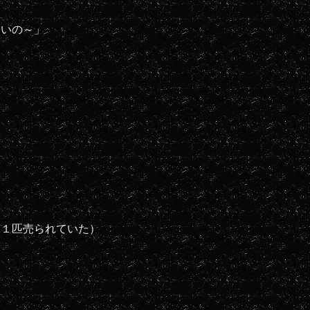
いいの～」
と１匹売られていた）