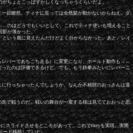
のがちょとこっぱずかしくなっちゃうくらいだよ。
と一目瞭然。ティナに至っては全然髪が動かないからねえ。ダ
……のはどうでもいいとして、これでティナ使いも増えること
回影が薄かった。
」という風に見えたんだけどよく分からなかった。あと、レイ
らレバーであちこち走る）に変更になり、ホールド動作も→←
なったのは評価できるけど。でも、もう鉄拳みたいにレバーニ
こに行っちゃったんでしょうか。なんか不精髭のおっさんは違
の先で戦うのだ。戦いの舞台が一変する様は見てておおっと思
にスライドさせるところがあって、これで6keyを実現。実際
ーケード移植していた。