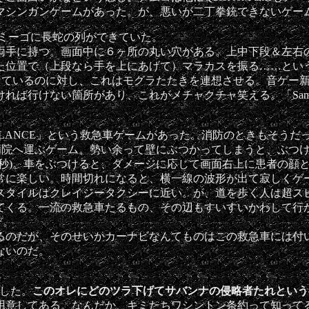
シンガンゲームがあった。が、悪いが二丁拳銃できないゲー
ミーゴに長蛇の列ができていた。
手に持つ。画面中に６ヶ所の丸い穴がある。上中下段＆左右
た位置で（上段なら手を上にあげて）マラカスを振る……とい
っているのに対し、これはモグラたたきを連想させる。音ゲー
けない箇所があり、これがメチャクチャ笑える。「Samba d
AMBULANCE」という救急車ゲームがあった。消防のときもそ
病院へ運ぶゲーム。勢い余って壁にぶつかってしまうと、ぶつけ
9秒)。車をぶつけると、ダメージに応じて画面右上に患者の顔
常に楽しい。時間切れになると、横一線の波形が出て寂しくゲ
タイルはクレイジータクシーに近い。が、道を歩く人は超スピ
てくる。一流の救急車たるもの、その辺もすいすいかわして行
ぞ。
のだが、そのせいかカーナビなんてものはこの救急車には付
ないのだ。
口した。
このオレにどのツラ下げてサバンナの侵略者たれというの
用意してある。なんだか、キミたちワシントン条約って知って