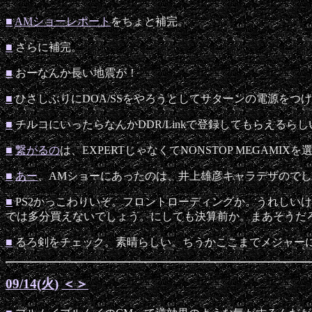
■
AMショーレポート
をちょと補完。
■
さらに補完。
■
おーなんか長い地震が！
■
ひさしぶりにDOA/SSをやろうとしてサターンの電源をつ
■
チルコにいったらなんかDDR/Linkで登録してもらえる
■
繋がるの
は、EXPERTじゃなくてNONSTOP MEGAMIX
■
あー
、AMショーにあったのは、井上雄彦キャラデザので
■
PS2かっこわりいぞ。フロントローディングか。うれしい
では多分買えないでしょう。にしても決算前か。まあそうだ
■
るろ剣をチェック。素晴らしい。ちうかここまでメジャー
09/14(火)
＜
＞