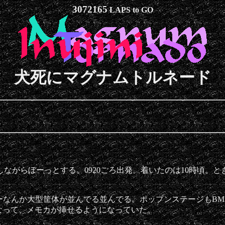
3072165
LAPS to GO
犬死にマグナムトルネード
りしながらぼーっとする。0920ごろ出発。着いたのは10時頃
んか大型筐体が並んでる並んでる。ポップンステージもBM2DX
. になって、メモカが挿せるようになっていた。