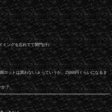
イミングを忘れてて閉門(汗)
初期ロットは買わない
っていうか、25000円くらいになるま
:D
いか？