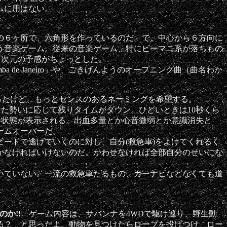
ムに用はない。
の６ヶ所で、六角形を作っているのだ。で、中心から６方向に
う音楽ゲーム。従来の音楽ゲーム、特にビーマニ系が落ちもの
新次元の予感がちょっとした。
e Janeiro」や、ごきげんようのオープニング曲（曲名わか
うだったけど、もっとセンスのあるネーミングを希望する。
た勢いに応じて残りタイムがダウン。ひどいときは10秒くら
と状態が表示される。出血多量とか心音微弱とか意識消失と
ームオーバーだ。
ードで逃げていくのに対し、自分(救急車)をよけてくれるく
かなければいけないのだ。かわせなければ全部自分のせいにな
いていない。一流の救急車たるもの、カーナビなどなくても道
か!!
ゲーム内容は、サバンナを4WDで駆け巡り、野生動
る？ と思ったよ。動物を見つけたらロープを投げつけ、ロー