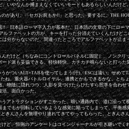
だ。いやなんか捕まえなくていいモードもあるらしいんだけど
いうものがあり、「セガお前もか!!」と思った。要するに、THE HO
!! 日本語ローマ字入力が基本だ。日本語の文章の下にロー
並んだアルファベットの方が、キーを打った分消えていくんだけど
には分からないのだ。間違ったところでアルファベットが止ま
うんだけど（ちなみにコントロールパネルに固定）、ノンクリ
ボード派も妥協できる。軽快軽快。カチカチ鳴らないと打った
かついALT+TABを使ってしまう(汗)。ESCは遠い。せめて
あったね。重火器バトルロイヤル。連携とかもできるかな、とち
敵。物陰に隠れつつ、人影を見つけたらひたすら照準を合わせ
復活。面白かった。
いうアトラクションがすごかった。暗い通路内で、道に沿って
面までもが回転しているような感覚に陥ってしまって、平衡感
いたときんさんを無理やり連れてきてやってもらった。ときんさ
だけど、恒例のアンケートはコインジャーナルが引き継いでく