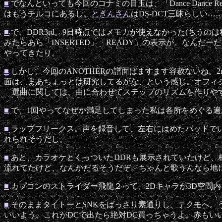
■
でなんといっても今回のコナミの目玉は、「Dance Dance Revoluti
はもうチルコにあるし。
ときんさん
はDS-DCT三昧らしい…
■
で、DDR3rd。9日時点ではメモカが使えなかった(ちう
みたらあら「INSERTED」「READY」の表示が。なんだ
やってきたり。
■
しかし、今回のANOTHERの譜面はますます容赦ないね。2nd
面は、まあちょっとは研究してるかな、という感じ。オフィ
選曲に関しては、曲に合わせてステップのリズムを作りやすい
■
で、1回やってなぜか満足してしまった私は各所をめぐる遍
■
ラップフリークス。声を録音して、左右にはめたパッドで
れられそうだし。
■
あと、カラオケとくっついたDDRも展示されていたけど、柵
流れてたけど、なんかだるそうだぞ。ちゃんと歌うんなら地
■
カプコンのストライダー飛龍２って、2Dキャラが3D空間内
■
そのままタイトーとSNKをばっさり素通りし、テクモへ。うあ
いいよう。これがDCで出たら絶対DC買っちゃうよ。赤も