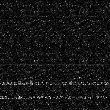
。ときんさんに電波を飛ばしたところ、まだ着いてないとのことな
2ndもBM5thもぞろぞろならんでるよー。ちょっと小さい