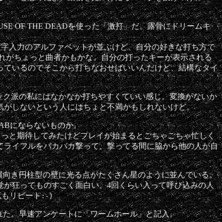
。
USE OF THE DEADを使った「激打」だ。露骨にドリームキ
マ字入力のアルファベットが並ぶけど、自分の好きな打ち方で
これがちょっと曲者かもかな。自分の打ったキーが表示される
っているのでそこから打ちなおせばいいんだけど、結構なタイ
ック派の私にはなかなか打ちやすくていい感じ。変換がないか
気がしないという人にはちょと不満かもしれないけど。
TABにならないものか。
ょっと期待してみたけどプレイが始まるとごちゃごちゃ忙しく
てライフルをバカバカ撃って、撃ってる間に脇から他の人が自
横向き円柱型の壁に光る点がたくさん星のように並んでいる。
覚が狂ってものすごく面白い。4回くらい入って呼び込みの人
んもリピート
:-)
れた。早速アンケートに「ワームホール」と記入。