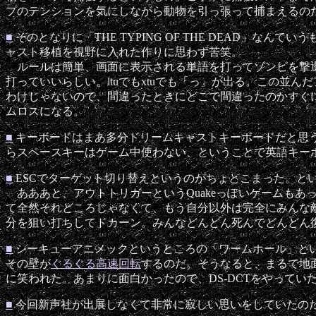
プのテンションを気にしながら動物を引っ張って捕まえるの
■
そのとなりに「THE TYPING OF THE DEAD」なんて
ャスト移植を視野に入れた作りに思わず苦笑。
ルールは簡単、画面に表示される単語を打ってゾンビを撃退
打っていいらしい。ltuでもxtuでも「っ」が出る。この
わけじゃないので、間違ったときにどこで間違ったのかすぐ
ムロスになる。
■
キーボードはまあ多分ドリームキャストキーボードだと思
らスペースキーはゲーム中使わない、ということで英語キー
■
ESCでターゲット切り替えというのがちょとこまった。という
あああと、アウトトリガーというQuakeっぽいゲームも
て全然それどころじゃなくて、もう自分以外は完全にみんな
分を狙い打ちしてドカーン。みんなどんどん死んでどんどん
■
シーキューアニメックというところの「ワームホール」と
その壁が
ぐるぐる高速回転
するのだ。そうなると、まるで地
に笑われた。あまりに面白かったので、DS-DCTをやって
■
今回新声社が出展しなくて非常に寂しい思いをしていたの