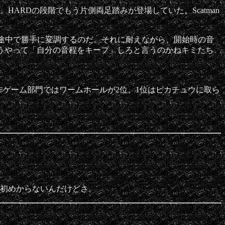
プ。HARDの段階でもう片側両足踏みが登場していた。Scatman
音が途中で勝手に変調するのだ。それに耐えながら、開始時の音
どうやって「自分の音程をキープ」しろと言うのかねキミたち
非ゲーム部門ではワームホールが2位。1位はピカチュウに取ら
は初めからないんだけどさ。