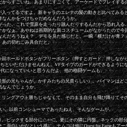
だからすごいね。あまりにすごくて、アーケードでプレイする
が入ってるですよ。新キャラのエレナの髪の動きと比べてみる
作なんかをつけちゃだめなんだろうか。
った。これで雪原を走ったり跳んだりするんだから恐れ入る
ナかなぁ。あやねは画期的な新コスチュームがなかったので今
んだろうねえ？ デモを見た感じだと、一瞬「横だけが青？
。あの切れこみ具合だと。
今回ホールドボタンがフリーボタン（押すとガード、押しなが
はちといただけませんねえ。VFタイプのガードができるように
時代になっていいと思うんだよ、他の格闘ゲームも。
美形の兄ちゃんが、かすみたちの兄貴らしい）、バイマンはど
気なんでしょうか。
、リングアウト勝ちじゃなくて、そのまま自分も飛び降りてそ
らしい。以前コンシューマであったねえ、そんなゲームが。
。ピックする部分に△○×□、更にその隣に円盤、ネックの部分
白いかなという感じ。ナムコは他にQuest for Fameもア