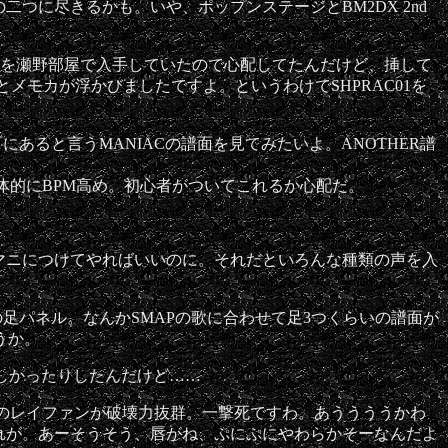
Come True」の二つに尽きるかも。いや、ポップンステージとBM2DX 2nd
情報を瀬野部屋で入手していたので心配してたんだけど、挿して
とメモカが浮かびましたですよ。というわけでSHPRAC01を
町にあると言うMANIACの譜面を見てみたいよ。ANOTHER譜
体的にBPM高め。初心者がついてこれるか心配だ。
マニにつけてやればいいのに。それだといろんな種類の声を入
足パネル。なんかSMAPの歌に合わせて足3つくらいの譜面が
うか。
ほしかったりしたんだけど……
イナ服のレイファンが破壊力抜群。一撃死ですわ。あううううかわ
れが。あーそうそう、唇がね、ぷにぷにやわらかそーなんだよ