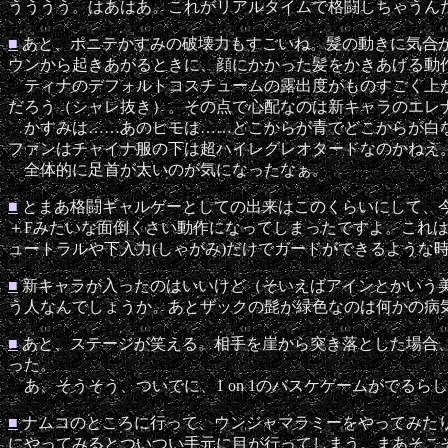
うううう。はあはあ。これがリアルタイムで格闘しちゃうん
■
あと、ポニテかすみの破壊力もすごいね。髪の動きに気合
ウンから起きあがるときに、顔にかかった髪をかきあげる動
ティナのデフォルトコスチュームの露出度がものすごく上が
だろう（シャレ抜き）。その点で心配なのは新キャラのエレ
かすみは……あのヒモは……どこからが青でどこからが白な
ファンはチャイナ服の下は超ハイレグレオタードなのかねえ
全体的に足首が太いのが気になったなぁ。
■
とまあ格闘ギャルゲーとしての出来はこのくらいにして、
＋Fみたいな面倒くさい動作になってしまったですよ。これ
ュートラルや下入力(しゃがみ)だけでガードができるような
■
新キャラが入ったのはいいけど（そいえばアインとかいう
う人なんでしょうか。あとザックの髭が緑色なのは何かの病
■
あと、ステージが笑える。相手を崖から突き落とした場合
った。
あ、そうそう、ついでに、1 on 1のバスケゲームがでる
■
ナムコのところに行って、ウンジャマラミーをやってみたり
にやってみるとついつい手元に目が行ってしまう。まあそこそこ面