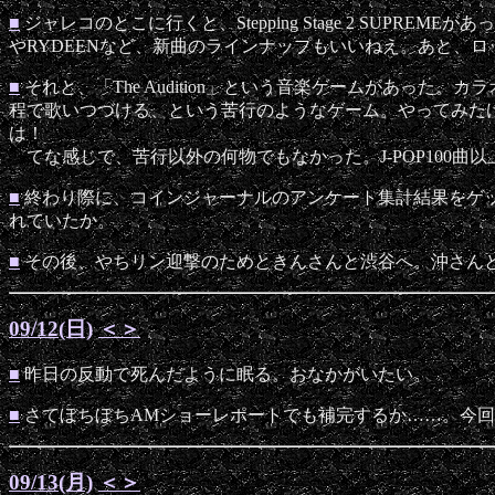
■
ジャレコのとこに行くと、Stepping Stage 2 SUP
やRYDEENなど、新曲のラインナップもいいねえ。あと、
■
それと、「The Audition」という音楽ゲームがあっ
程で歌いつづける、という苦行のようなゲーム。やってみたけ
は！
てな感じで、苦行以外の何物でもなかった。J-POP100曲
■
終わり際に、コインジャーナルのアンケート集計結果をゲッ
れていたか。
■
その後、やちリン迎撃のためときんさんと渋谷へ。沖さん
09/12(日)
＜
＞
■
昨日の反動で死んだように眠る。おなかがいたい。
■
さてぼちぼちAMショーレポートでも補完するか……。今
09/13(月)
＜
＞