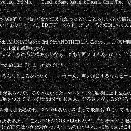
on 3rd Mix」「Dancing Stage featuring Dreams 
…
のは私の誤解で、4台中2台が使えなかったとのことらしい)との
ーだいじょぶじゃーん。EDITデータを作ったところのCDにちゃん
のMANIAC級のが3rdではANOTHERになるのか……。茶屋
シャル流正統進化かな。
ようなのも結構あるかなぁ。まあ前回(2nd)もあったか。全
歴の旅に出てしまったのでした。
いろんなところをたたく……。うーん、声を録音するならビー
が張られていてできなかった。soloタイプの足場に上下左右の
に足をつけて立って歌うわけだしさぁ。踊る意味があるのだろ
を走りまわるのね。NAOMIあたりを使って飛龍も3Dにして
あああ！ これがDEAD OR ALIVE 2か!! 白いチャ
いいけど白のほうが絶対かわいい。肌の色がきれいに出るんだこ