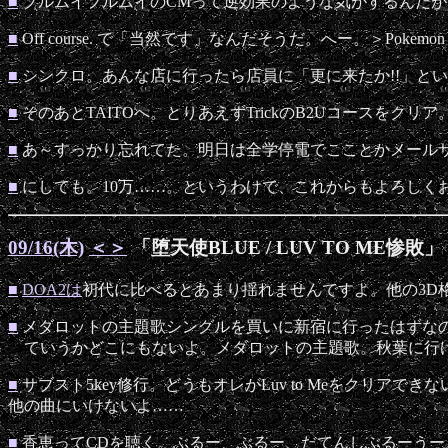
■
プルムイプルムイのCMって逆効果のような気がするんだが
■
Off course. で「当然です」なんだそうだ。へー。＞Pokemon th
■
シンクロ。あんな店に行ったら店員に「更に来たか!!」と
■
そのあとTAITOへ。とりあえずTrickのB2Uコースを
■
あ～すっかり忘れてた。明日は全学停電でこことかメール
■
にしても。10万……。というわけで、これからもよろしく
09/16(木)
＜
＞
「堕天使BLUE / LUV TO ME惨敗」
■
DOA2は
初代に比べるとあまり揺れませんですよ。他の3D
■
メダロットの主題歌シングルを買いに新宿に行ったはずなの
ていうかどこにもないよ。メダロットの主題歌。秋葉に行
■
サブスト5key修行。どうもオレがLuv to Meをクリ
他の曲にいけないよ……
■
香恵ってCDを聴く。ぶるー、ぶるー、だてんしぶるーうー