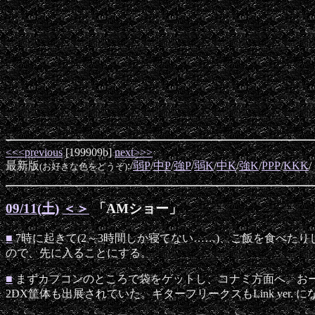
<<<previous
[199909b]
next>>>
最新版
:/
弱P
/
中P
/
強P
/
弱K
/
中K
/
強K
/
PPP
/
KKK
/
(お好きな色をどうぞ)
09/11(土)
＜
＞
「AMショー」
■
7時に起きて(2～3時間しか寝てない……)、ご飯を食べた
ので、先に入ることにする。
■
まずカプコンのところで袋をゲットし、コナミ方面へ。おーな
2DX筐体も出展されていた。ギターフリークスもLink ver