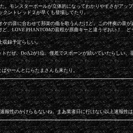
REMEがあった。モンスターボールが立体的になってわかりやすさがアッ
ロックントレッド２が早くも登場してたり。
た。カラオケの音に合わせて邦楽の曲を歌うんだけど、この伴奏の
ど、LOVE PHANTOMの音程が原曲キーと違うぞおい！ 
以上収録予定らしい。
トだぜ。DoA2が1位、僅差でスポーンが続いていたらしい。
とぱやーんとにらたまさんも来たり。
回速報性のかけらもないね。まあ業者日に行けない以上速報性