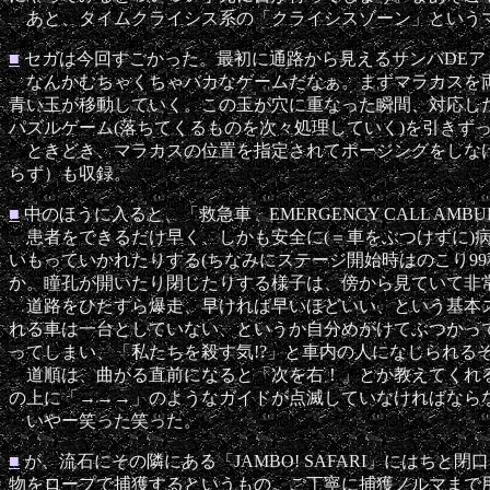
あと、タイムクライシス系の「クライシスゾーン」というマ
■
セガは今回すごかった。最初に通路から見えるサンバDEア
なんかむちゃくちゃバカなゲームだなぁ。まずマラカスを両
青い玉が移動していく。この玉が穴に重なった瞬間、対応し
パズルゲーム(落ちてくるものを次々処理していく)を引きず
ときどき、マラカスの位置を指定されてポージングをしなければ行
らず）も収録。
■
中のほうに入ると、「救急車 EMERGENCY CALL 
患者をできるだけ早く、しかも安全に(＝車をぶつけずに)
いもっていかれたりする(ちなみにステージ開始時はのこり9
か。瞳孔が開いたり閉じたりする様子は、傍から見ていて非
道路をひたすら爆走、早ければ早いほどいい、という基本ス
れる車は一台としていない、というか自分めがけてぶつかっ
ってしまい、「私たちを殺す気!?」と車内の人になじられる
道順は、曲がる直前になると「次を右！」とか教えてくれる
の上に「→→→」のようなガイドが点滅していなければなら
いやー笑った笑った。
■
が、流石にその隣にある「JAMBO! SAFARI」にはちと閉
物をロープで捕獲するというもの。ご丁寧に捕獲ノルマまで