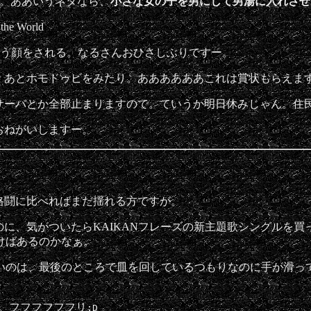
。ああいうネタなら、
小さな女の子を男にして男湯に入れさせ
e World
いう顔をされる。なるさんおひさしぶりですー。
クリア。あとホモドゥビをみたり。ああああああこれは賞状もらえま
サーバとか全部止まりますので。ていうか明日休みじゃん。住
おねがいしますー。
格闘に比べればまだ揺れる方ですが。
に、気がついたらKAIKANフレーズの新主題歌シングルを買
けばあるのかなぁ。
アできないのは、最後のところで皿を回しているつもりなのに手が
。フフフフフフリ
:D