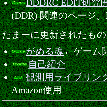
DDDRC EDIT研
(DDR) 関連のページ
たまーに更新されたもの
がめる魂
←ゲーム関
自己紹介
観測用ライブリン
Amazon使用